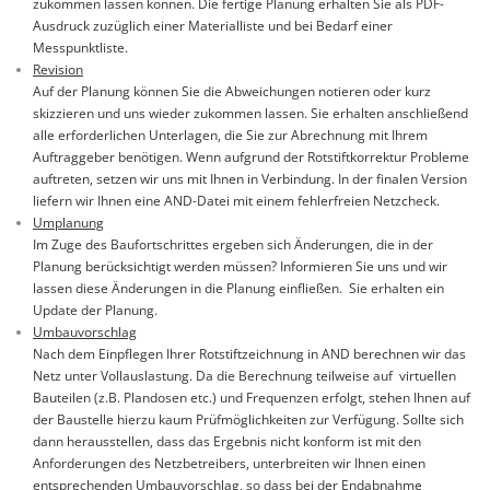
zukommen lassen können. Die fertige Planung erhalten Sie als PDF-
Ausdruck zuzüglich einer Materialliste und bei Bedarf einer
Messpunktliste.
Revision
Auf der Planung können Sie die Abweichungen notieren oder kurz
skizzieren und uns wieder zukommen lassen. Sie erhalten anschließend
alle erforderlichen Unterlagen, die Sie zur Abrechnung mit Ihrem
Auftraggeber benötigen. Wenn aufgrund der Rotstiftkorrektur Probleme
auftreten, setzen wir uns mit Ihnen in Verbindung. In der finalen Version
liefern wir Ihnen eine AND-Datei mit einem fehlerfreien Netzcheck.
Umplanung
Im Zuge des Baufortschrittes ergeben sich Änderungen, die in der
Planung berücksichtigt werden müssen? Informieren Sie uns und wir
lassen diese Änderungen in die Planung einfließen. Sie erhalten ein
Update der Planung.
Umbauvorschlag
Nach dem Einpflegen Ihrer Rotstiftzeichnung in AND berechnen wir das
Netz unter Vollauslastung. Da die Berechnung teilweise auf virtuellen
Bauteilen (z.B. Plandosen etc.) und Frequenzen erfolgt, stehen Ihnen auf
der Baustelle hierzu kaum Prüfmöglichkeiten zur Verfügung. Sollte sich
dann herausstellen, dass das Ergebnis nicht konform ist mit den
Anforderungen des Netzbetreibers, unterbreiten wir Ihnen einen
entsprechenden Umbauvorschlag, so dass bei der Endabnahme