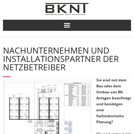
Skip
to
content
NACHUNTERNEHMEN UND
INSTALLATIONSPARTNER DER
NETZBETREIBER
Sie sind mit dem
Bau oder dem
Umbau von BK-
Anlagen beauftragt
und benötigen
eine
fachmännische
Planung?
Wir sind vertraut mit